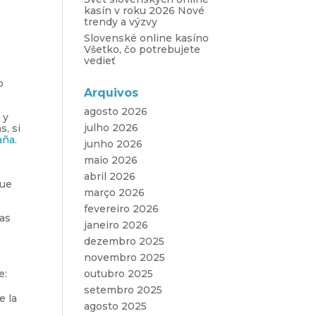
kasín v roku 2026 Nové
trendy a výzvy
Slovenské online kasíno
Všetko, čo potrebujete
vedieť
o
Arquivos
agosto 2026
 y
julho 2026
, si
aña
.
junho 2026
maio 2026
abril 2026
que
março 2026
fevereiro 2026
ras
janeiro 2026
dezembro 2025
novembro 2025
e:
outubro 2025
setembro 2025
e la
agosto 2025