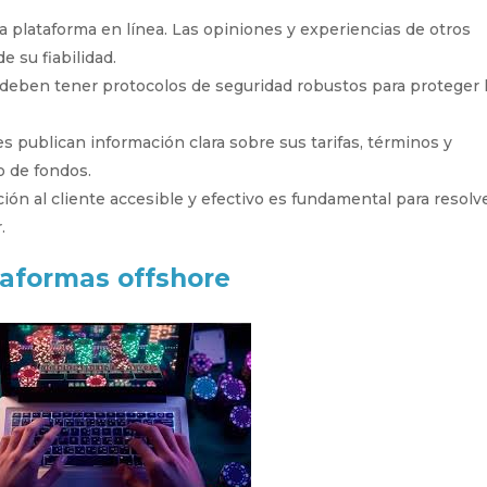
la plataforma en línea. Las opiniones y experiencias de otros
e su fiabilidad.
deben tener protocolos de seguridad robustos para proteger 
s publican información clara sobre sus tarifas, términos y
o de fondos.
ión al cliente accesible y efectivo es fundamental para resolv
.
ataformas offshore