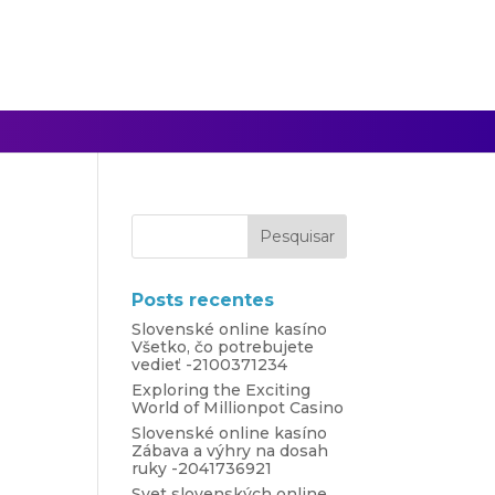
Posts recentes
Slovenské online kasíno
Všetko, čo potrebujete
vedieť -2100371234
Exploring the Exciting
World of Millionpot Casino
Slovenské online kasíno
Zábava a výhry na dosah
ruky -2041736921
Svet slovenských online