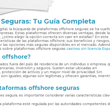
 Seguras: Tu Guía Completa
ital, la búsqueda de plataformas offshore seguras se ha vuelt
resas. Estas plataformas ofrecen diversas ventajas, desde la
o, ¿cómo elegir la opción correcta sin caer en estafas? En este
terísticas de las plataformas offshore, sus beneficios y riesgos,
r las opciones más seguras disponibles en el mercado. Además
más sobre plataformas offshore seguras
casinos sin licencia Esp
 offshore?
ados fuera del país de residencia de un individuo o empresa, 
carias, inversión y seguros. Suelen estar ubicadas en
, protección de activos y un mayor nivel de privacidad. Sin
son iguales; algunas son legítimas y ofrecen garantías, mient
ataformas offshore seguras
es segura, es importante considerar varias características clav
la plataforma esté regulada por las autoridades competentes d