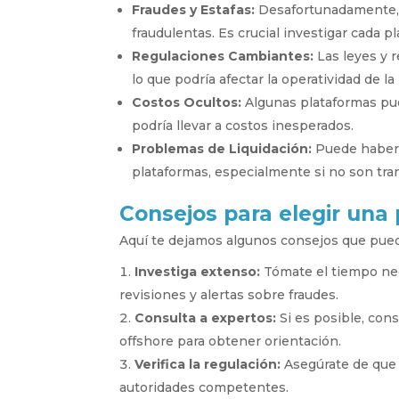
Fraudes y Estafas:
Desafortunadamente, e
fraudulentas. Es crucial investigar cada p
Regulaciones Cambiantes:
Las leyes y 
lo que podría afectar la operatividad de la
Costos Ocultos:
Algunas plataformas pue
podría llevar a costos inesperados.
Problemas de Liquidación:
Puede haber d
plataformas, especialmente si no son tra
Consejos para elegir una
Aquí te dejamos algunos consejos que puede
Investiga extenso:
Tómate el tiempo nec
revisiones y alertas sobre fraudes.
Consulta a expertos:
Si es posible, con
offshore para obtener orientación.
Verifica la regulación:
Asegúrate de que 
autoridades competentes.