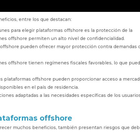
eficios, entre los que destacan:
es para elegir plataformas offshore es la protección de la
nes offshore permiten un alto nivel de confidencialidad.
 offshore pueden ofrecer mayor protección contra demandas 
es offshore tienen regímenes fiscales favorables, lo que pue
s plataformas offshore pueden proporcionar acceso a mercad
sponibles en el país de residencia.
iones adaptadas a las necesidades específicas de los usuarios
ataformas offshore
frecer muchos beneficios, también presentan riesgos que de