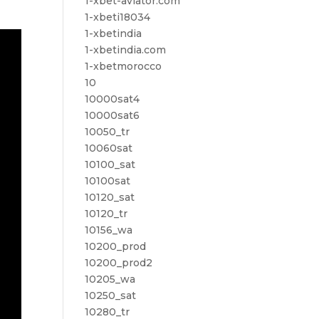
1-xbet-aviator.com
1-xbeti18034
1-xbetindia
1-xbetindia.com
1-xbetmorocco
10
10000sat4
10000sat6
10050_tr
10060sat
10100_sat
10100sat
10120_sat
10120_tr
10156_wa
10200_prod
10200_prod2
10205_wa
10250_sat
10280_tr