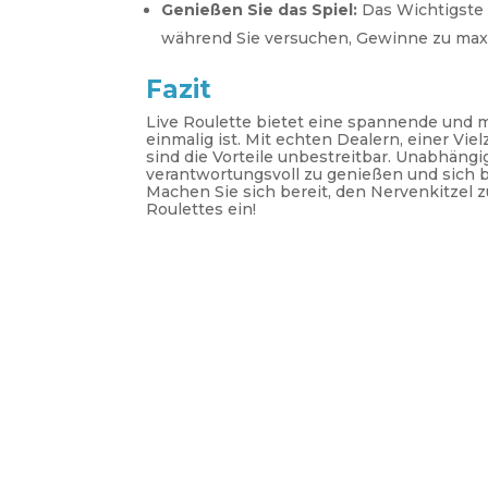
Genießen Sie das Spiel:
Das Wichtigste i
während Sie versuchen, Gewinne zu max
Fazit
Live Roulette bietet eine spannende und m
einmalig ist. Mit echten Dealern, einer Viel
sind die Vorteile unbestreitbar. Unabhängig 
verantwortungsvoll zu genießen und sich be
Machen Sie sich bereit, den Nervenkitzel zu
Roulettes ein!