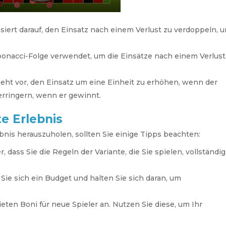
siert darauf, den Einsatz nach einem Verlust zu verdoppeln, 
bonacci-Folge verwendet, um die Einsätze nach einem Verlust
eht vor, den Einsatz um eine Einheit zu erhöhen, wenn der
verringern, wenn er gewinnt.
te Erlebnis
bnis herauszuholen, sollten Sie einige Tipps beachten:
r, dass Sie die Regeln der Variante, die Sie spielen, vollständig
Sie sich ein Budget und halten Sie sich daran, um
eten Boni für neue Spieler an. Nutzen Sie diese, um Ihr