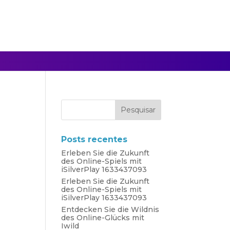
Posts recentes
Erleben Sie die Zukunft
des Online-Spiels mit
iSilverPlay 1633437093
Erleben Sie die Zukunft
des Online-Spiels mit
iSilverPlay 1633437093
Entdecken Sie die Wildnis
des Online-Glücks mit
Iwild