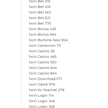
1win Bet 315
1win Bet 416
1win Bet 563
1win Bet 621
1win Bet 775
1win Bonus 425
1win Bonus 564
1win Burkina Faso 824
1win Cameroon 73
1win Casino 26
1win Casino 465
1win Casino 550
1win Casino 644
1win Casino 844
1win Download 571
1win Game 976
1win Kz Skachat 278
1win Login 114
1win Login 346
1win Login 358