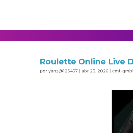
Roulette Online Live 
por
yanz@123457
|
abr 23, 2026
|
cmt-gmb